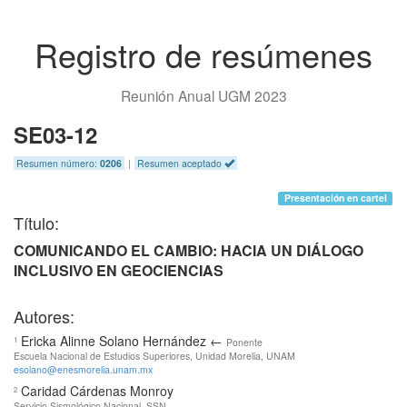
Registro de resúmenes
Reunión Anual UGM 2023
SE03-12
Resumen número:
0206
|
Resumen aceptado
Presentación en cartel
Título:
COMUNICANDO EL CAMBIO: HACIA UN DIÁLOGO
INCLUSIVO EN GEOCIENCIAS
Autores:
Ericka Alinne Solano Hernández ←
1
Ponente
Escuela Nacional de Estudios Superiores, Unidad Morelia, UNAM
esolano@enesmorelia.unam.mx
Caridad Cárdenas Monroy
2
Servicio Sismológico Nacional, SSN